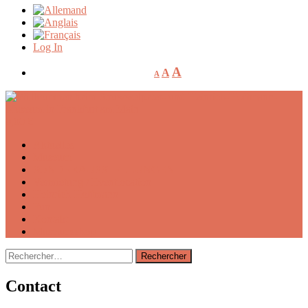
Log In
A
A
A
0,00
€
Aktuelles
Museum
SONDERAUSSTELLUNGEN
Vermietung / Eventlocation
Heinrich Hoffmann
Fun
Kontakt
Museumsshop
Rechercher :
Contact