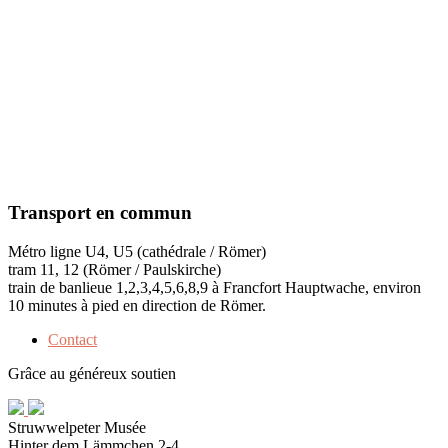
Transport en commun
Métro ligne U4, U5 (cathédrale / Römer)
tram 11, 12 (Römer / Paulskirche)
train de banlieue 1,2,3,4,5,6,8,9 à Francfort Hauptwache, environ
10 minutes à pied en direction de Römer.
Contact
Grâce au généreux soutien
Struwwelpeter Musée
Hinter dem Lämmchen 2-4